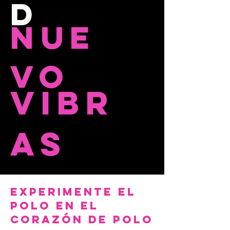
D
NUE
VO
VIBR
AS
Experimente el
polo en el
corazón de POLO