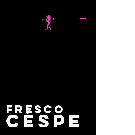
la
Dalila
polo
FRESCO
CÉSPE