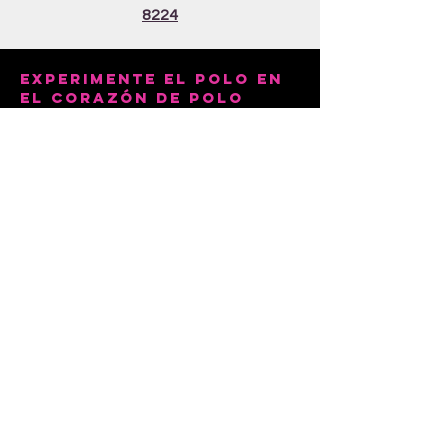
8224
Experimente el polo en
el corazón de POLO
El Club de Polo La Dalila fue fundado
por el jugador profesional de polo
Pablo Dorignac, un nombre
respetado en la comunidad
internacional del polo. Con décadas
de experiencia compitiendo y
enseñando en todo el mundo, Pablo
se ha convertido en un verdadero
maestro del deporte, reconocido por
su disciplina, elegancia y capacidad
para compartir el polo con jugadores
de todos los niveles. Su visión al crear